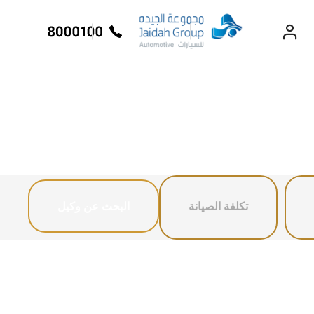
رات الكهربائة
السيارات التجارية
EXPERIENCE
CHEVROLET TITLE
تكلفة الصيانة
البحث عن وكيل
Lobortis felis. Proin molestie
faucibus velit, nec auctor nulla.
Sed arcu lacus, ullamcorper
eget purus sed.
بليزر
2024