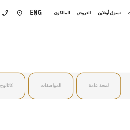
ENG
ت
تسوق أونلاين
العروض
المالكون
السيدان
سيارات الاداء
السيا
لمحة عامة
المواصفات
كاتالوج
كابتيفا
2026