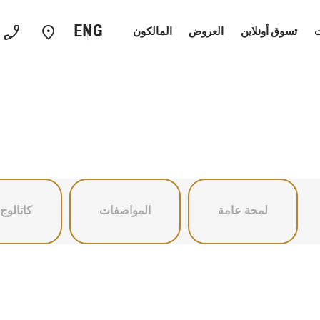
ENG
ت
تسوق أونلاين
العروض
المالكون
السيدان
سيارات الاداء
السيا
لمحة عامة
المواصفات
كاتالوج
كابتيفا
2026