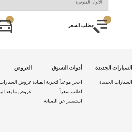
الألوان المتوفرة
طلب السعر
كابتيفا PHEV
MY 26
السيارات الجديدة
أدوات التسوق
العروض
السيارات الجديدة
احجز موعداً لتجربة القيادة
عروض السيارات ا
اطلب سعراً
عروض ما بعد البي
استفسر عن الصيانة