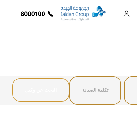
رات الكهربائة
السيارات التجارية
EXPERIENCE
CHEVROLET TITLE
تكلفة الصيانة
البحث عن وكيل
Lobortis felis. Proin molestie
faucibus velit, nec auctor nulla.
Sed arcu lacus, ullamcorper
eget purus sed.
بليزر
2024