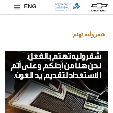
ENG
رجوع
شفروليه تهتم